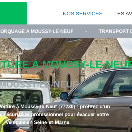
NOS SERVICES
LES AV
USSY-LE-NEUF
•
TRANSPORT DE VÉHICULE EN
URE À MOUSSY-LE-NEUF 
MOUSSY-LE-NEUF
iture à Moussy-le-Neuf (77230) : profitez d’un
e, sécurisé et professionnel pour évacuer votre
véhicule en Seine-et-Marne.