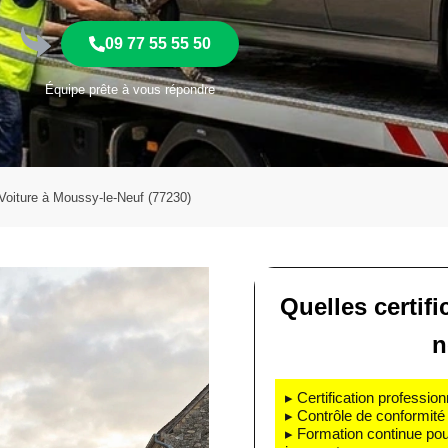
09 77 55 55 50
Équipe prête à vous répondre
oiture à Moussy-le-Neuf (77230)
Quelles certif
n
▸ Certification profession
▸ Contrôle de conformité 
▸ Formation continue pou