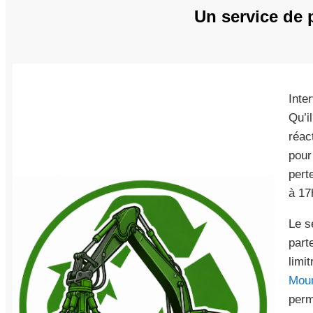
Un service de 
Inte
Qu’i
réac
pour
pert
à 17
Le s
part
limi
Mou
perm