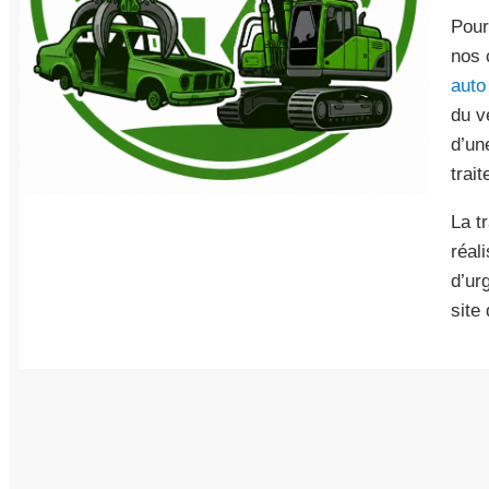
Pour
nos 
auto
du v
d’un
trait
La t
réal
d’ur
site