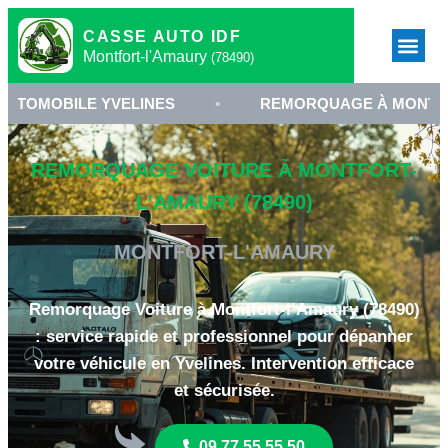
CASSE AUTO IDF
Montfort-l'Amaury
(78490)
E YVELINES
•
REMORQUAGE À MONTFORT-L'AM
REMORQUAGE VOITURE À MONTFORT-
L’AMAURY (78490)
MONTFORT-L'AMAURY
Remorquage Voiture à Montfort-l’Amaury (78490)
: service rapide et professionnel pour dépanner
votre véhicule en Yvelines. Intervention efficace
et sécurisée.
09 77 55 55 50