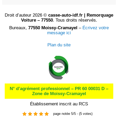
Droit d’auteur 2026 ©
casse-auto-idf.fr | Remorquage
Voiture – 77550
. Tous droits réservés.
Bureaux,
77550 Moissy-Cramayel
–
Écrivez votre
message ici
Plan du site
N° d’agrément professionnel – PR 60 00031 D –
Zone de Moissy-Cramayel
Établissement inscrit au RCS
page notée 5/5 - (5 votes)