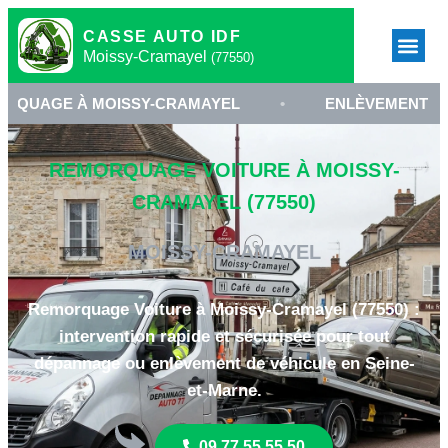
CASSE AUTO IDF
Moissy-Cramayel
(77550)
 À MOISSY-CRAMAYEL
•
ENLÈVEMENT VÉHICULE
REMORQUAGE VOITURE À MOISSY-
CRAMAYEL (77550)
MOISSY-CRAMAYEL
Remorquage Voiture à Moissy-Cramayel (77550) :
intervention rapide et sécurisée pour tout
dépannage ou enlèvement de véhicule en Seine-
et-Marne.
09 77 55 55 50