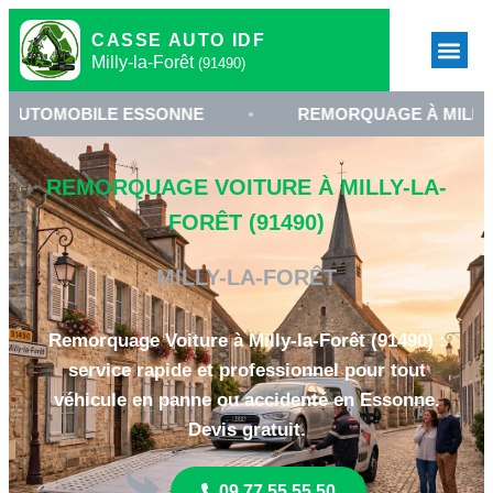
CASSE AUTO IDF
Milly-la-Forêt
(91490)
ILE ESSONNE
•
REMORQUAGE À MILLY-LA-FORÊT
REMORQUAGE VOITURE À MILLY-LA-
FORÊT (91490)
MILLY-LA-FORÊT
Remorquage Voiture à Milly-la-Forêt (91490) :
service rapide et professionnel pour tout
véhicule en panne ou accidenté en Essonne.
Devis gratuit.
09 77 55 55 50