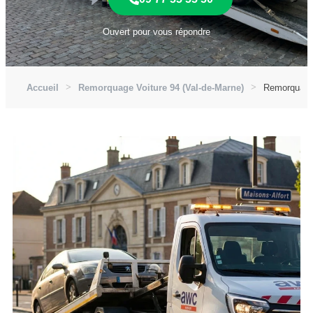
Ouvert pour vous répondre
Accueil
Remorquage Voiture 94 (Val-de-Marne)
Remorquage 