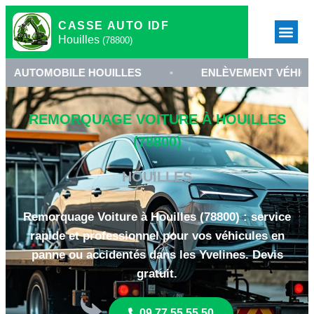
CASSE AUTO IDF
Houilles
(78800)
BILE HOUILLES
•
ENLÈVEMENT VÉHICULE 78800
REMORQUAGE VOITURE À HOUILLES
(78800)
HOUILLES
Remorquage Voiture à Houilles (78800) : service
rapide et professionnel pour vos véhicules en
panne ou accidentés dans les Yvelines. Devis
gratuit.
09 77 55 55 50