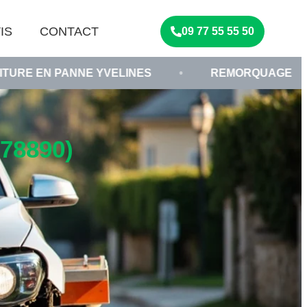
IS
CONTACT
09 77 55 55 50
NE YVELINES
•
REMORQUAGE VHU ÎLE-DE-FRA
78890)