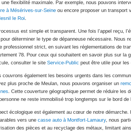
ir une flexibilité maximale. Par exemple, nous pouvons inter
ure à Mésérives-sur-Seine
ou encore proposer un transport 
esnil le Roi
.
rocessus est simple et transparent. Une fois l’appel reçu, l’é
e pour déterminer le type de dépanneuse nécessaire. Nous 
e professionnel strict, en suivant les réglementations de tra
rtement 78. Pour ceux qui souhaitent en savoir plus sur la g
cule, consulter le site
Service-Public
peut être utile pour le
 couvrons également les besoins urgents dans les commune
vez plus proche de Meulan, nous pouvons organiser un
remo
ines
. Cette couverture géographique permet de réduire les dé
personne ne reste immobilisé trop longtemps sur le bord de l
pect écologique est également au cœur de notre démarche. E
parables vers une
casse auto à Montfort-Lamaury
, nous part
risation des pièces et au recyclage des métaux, limitant ain