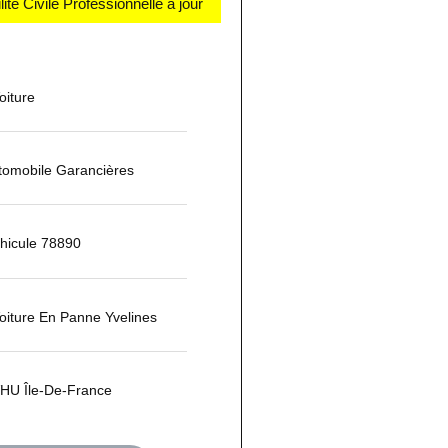
té Civile Professionnelle à jour
iture
omobile Garancières
hicule 78890
oiture En Panne Yvelines
HU Île-De-France