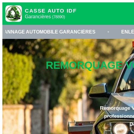
CASSE AUTO IDF
Garancières
(78890)
OMOBILE GARANCIÈRES
•
ENLÈVEMENT VÉHIC
REMORQUAGE VO
Remorquage Voi
professionne
D