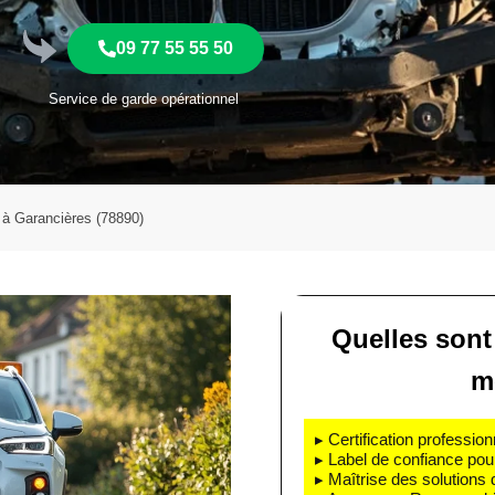
09 77 55 55 50
Service de garde opérationnel
à Garancières (78890)
Quelles sont
m
▸ Certification profession
▸ Label de confiance pou
▸ Maîtrise des solutions