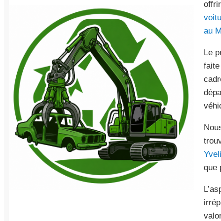
offr
voit
au M
Le p
fait
cadr
dépa
véhi
Nous
trou
Yvel
que 
L’as
irré
valo