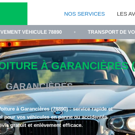
NOS SERVICES
LES AV
ULE 78890
•
TRANSPORT DE VOITURE EN PAN
ITURE À GARANCIÈRES (
GARANCIÈRES
ture à Garancières (78890) : service rapide et
l pour vos véhicules en panne ou accidentés.
evis gratuit et enlèvement efficace.