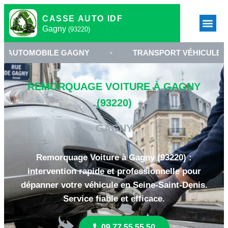
CASSE AUTO IDF
Gagny
(93220)
OBILE GAGNY
•
TRANSPORT VÉHICULE 93220
REMORQUAGE VOITURE À GAGNY
(93220)
GAGNY
Remorquage Voiture à Gagny (93220) :
intervention rapide et professionnelle pour
dépanner votre véhicule en Seine-Saint-Denis.
Service fiable et efficace.
09 77 55 55 50