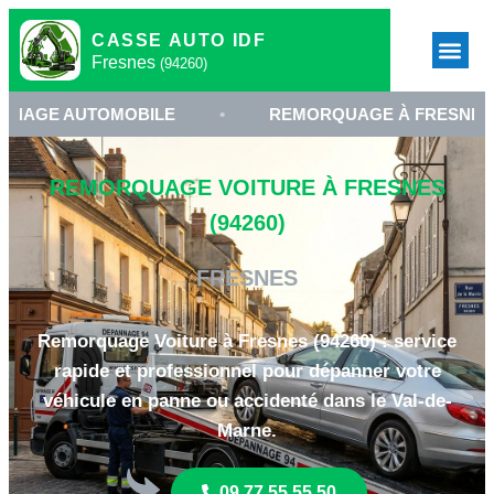
CASSE AUTO IDF
Fresnes
(94260)
UTOMOBILE
•
REMORQUAGE À FRESNES
•
REMORQUAGE VOITURE À FRESNES
(94260)
FRESNES
Remorquage Voiture à Fresnes (94260) : service
rapide et professionnel pour dépanner votre
véhicule en panne ou accidenté dans le Val-de-
Marne.
09 77 55 55 50