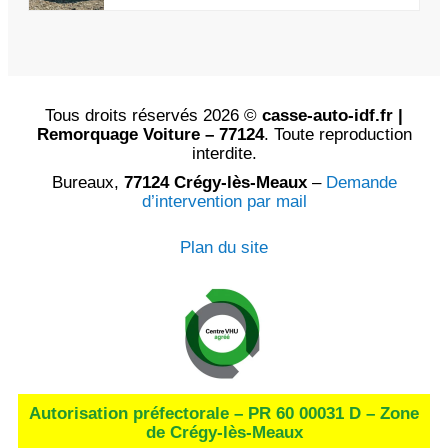
Tous droits réservés 2026 ©
casse-auto-idf.fr |
Remorquage Voiture – 77124
. Toute reproduction
interdite.
Bureaux,
77124 Crégy-lès-Meaux
–
Demande
d’intervention par mail
Plan du site
Autorisation préfectorale – PR 60 00031 D – Zone
de Crégy-lès-Meaux