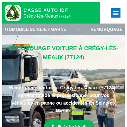
CASSE AUTO IDF
Crégy-lès-Meaux
(77124)
LE SEINE-ET-MARNE
•
REMORQUAGE À CRÉGY-L
REMORQUAGE VOITURE À CRÉGY-LÈS-
MEAUX (77124)
CRÉGY-LÈS-MEAUX
Remorquage Voiture à Crégy-lès-Meaux (77124) :
service rapide et professionnel pour vos
véhicules en panne ou accidentés en Seine-et-
Marne.
09 77 55 55 50