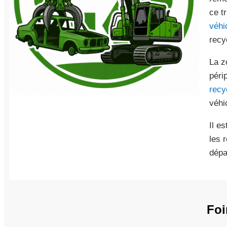
ce t
véhi
recy
La z
péri
recy
véhi
Il e
les 
dépa
Foi