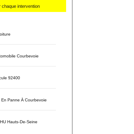
 chaque intervention
iture
omobile Courbevoie
cule 92400
e En Panne À Courbevoie
HU Hauts-De-Seine