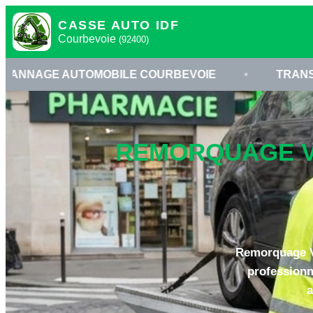
CASSE AUTO IDF
Courbevoie
(92400)
OMOBILE COURBEVOIE
•
TRANSPORT VÉHICUL
REMORQUAGE VO
Remorquage Vo
professionn
a