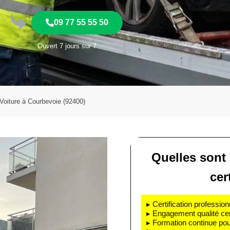
09 77 55 55 50
Ouvert 7 jours sur 7
oiture à Courbevoie (92400)
Quelles sont
cer
▸ Certification profession
▸ Engagement qualité cert
▸ Formation continue pou