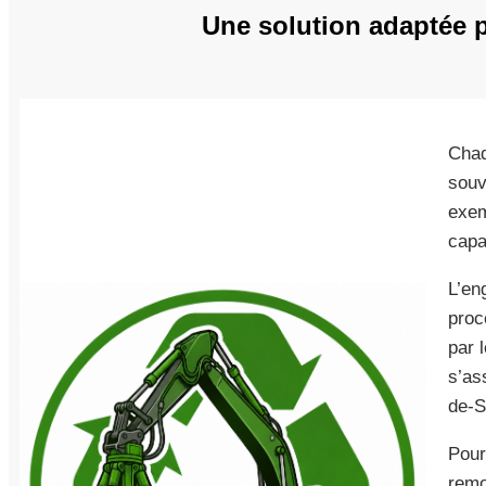
Une solution adaptée 
Chaq
souv
exem
capa
L’en
proc
par 
s’as
de-S
Pour
remo