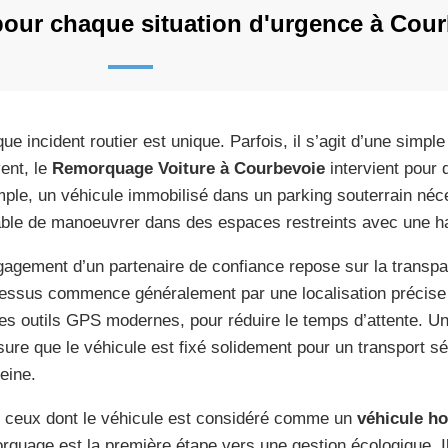
pour chaque situation d'urgence à Cou
ue incident routier est unique. Parfois, il s’agit d’une simpl
ent, le
Remorquage Voiture à Courbevoie
intervient pour 
ple, un véhicule immobilisé dans un parking souterrain néce
ble de manoeuvrer dans des espaces restreints avec une hau
gagement d’un partenaire de confiance repose sur la transpar
essus commence généralement par une localisation précise d
les outils GPS modernes, pour réduire le temps d’attente. Une
sure que le véhicule est fixé solidement pour un transport sé
eine.
 ceux dont le véhicule est considéré comme un
véhicule h
rquage est la première étape vers une gestion écologique. I