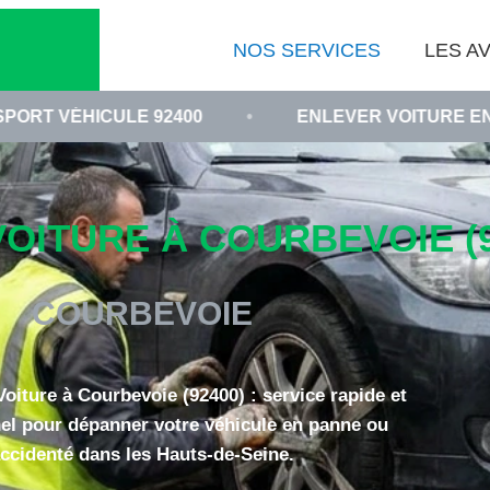
NOS SERVICES
LES AV
E 92400
•
ENLEVER VOITURE EN PANNE À CO
ITURE À COURBEVOIE (9
COURBEVOIE
iture à Courbevoie (92400) : service rapide et
el pour dépanner votre véhicule en panne ou
ccidenté dans les Hauts-de-Seine.