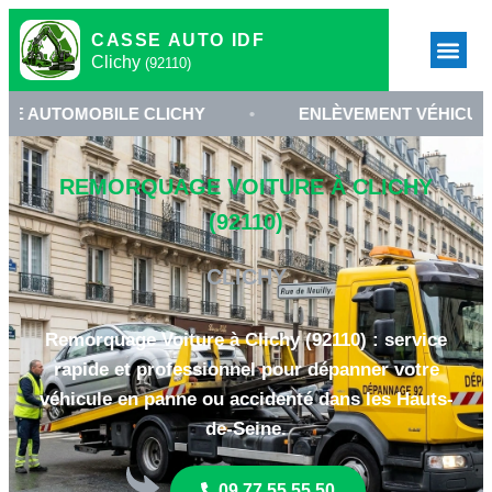
CASSE AUTO IDF
Clichy
(92110)
BILE CLICHY
•
ENLÈVEMENT VÉHICULE 92110
REMORQUAGE VOITURE À CLICHY
(92110)
CLICHY
Remorquage Voiture à Clichy (92110) : service
rapide et professionnel pour dépanner votre
véhicule en panne ou accidenté dans les Hauts-
de-Seine.
09 77 55 55 50