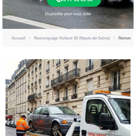
Disponible pour vous aider
Accueil
Remorquage Voiture 92 (Hauts-de-Seine)
Remorquag