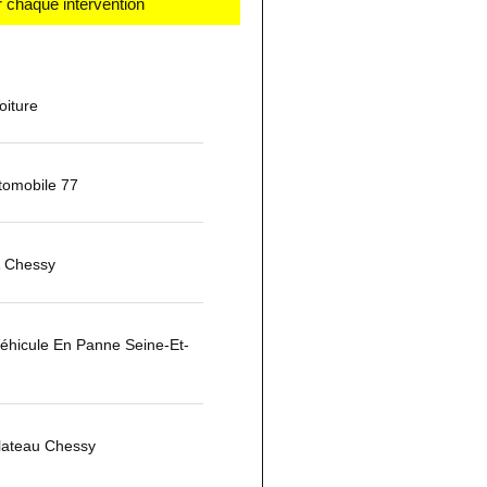
 chaque intervention
iture
omobile 77
 Chessy
éhicule En Panne Seine-Et-
ateau Chessy