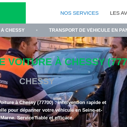
NOS SERVICES
LES AV
•
TRANSPORT DE VÉHICULE EN PANNE SEINE-ET
VOITURE À CHESSY (777
CHESSY
ture à Chessy (77700) : intervention rapide et
lle pour dépanner votre véhicule en Seine-et-
Marne. Service fiable et efficace.