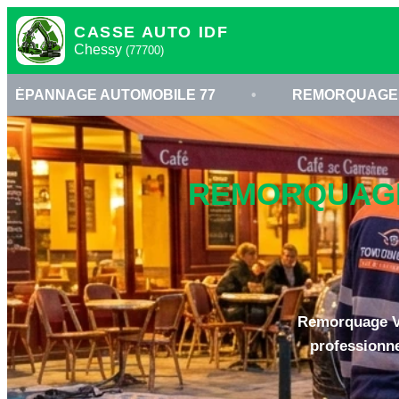
CASSE AUTO IDF
Chessy
(77700)
AUTOMOBILE 77
•
REMORQUAGE À CHESSY
REMORQUAGE 
Remorquage Voi
professionne