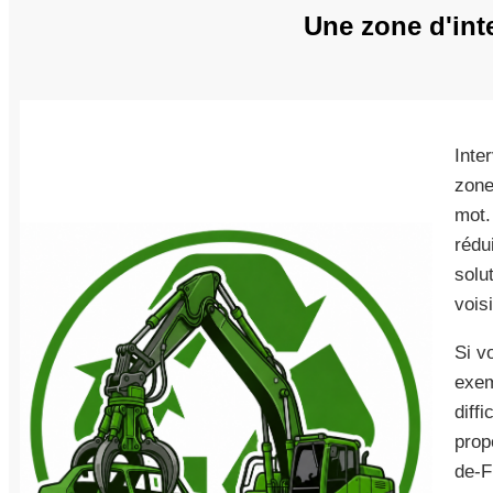
Une zone d'int
Inte
zones
mot.
rédu
solu
vois
Si v
exem
diff
prop
de-F