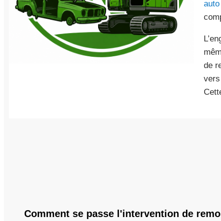
auto
comp
L’en
même
de r
vers
Cett
Comment se passe l'intervention de rem