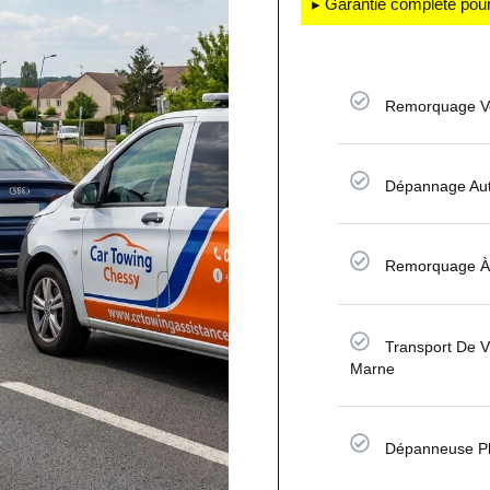
▸ Garantie complète pour
Remorquage Vo
Dépannage Aut
Remorquage À
Transport De V
Marne
Dépanneuse Pl