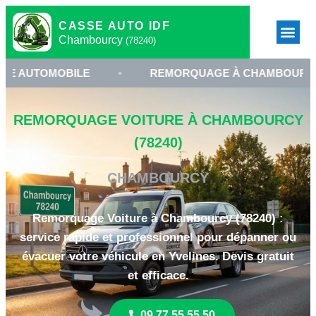
CASSE AUTO IDF
Chambourcy
(78240)
OBILE
•
REMORQUAGE À CHAMBOURCY
•
REMORQUAGE VOITURE À CHAMBOURCY
(78240)
CHAMBOURCY
Remorquage Voiture à Chambourcy (78240) :
service rapide et professionnel pour dépanner ou
évacuer votre véhicule en Yvelines. Devis gratuit
et efficace.
09 77 55 55 50