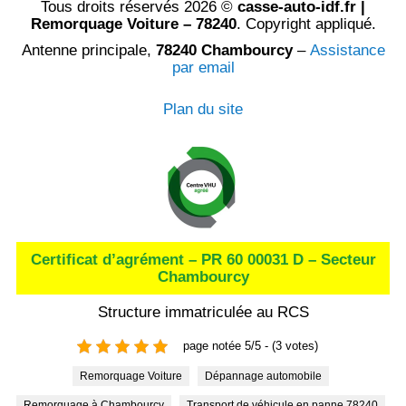
Tous droits réservés 2026 ©
casse-auto-idf.fr |
Remorquage Voiture – 78240
. Copyright appliqué.
Antenne principale,
78240 Chambourcy
–
Assistance
par email
Plan du site
Certificat d’agrément – PR 60 00031 D – Secteur
Chambourcy
Structure immatriculée au RCS
page notée 5/5 - (3 votes)
Remorquage Voiture
Dépannage automobile
Remorquage à Chambourcy
Transport de véhicule en panne 78240