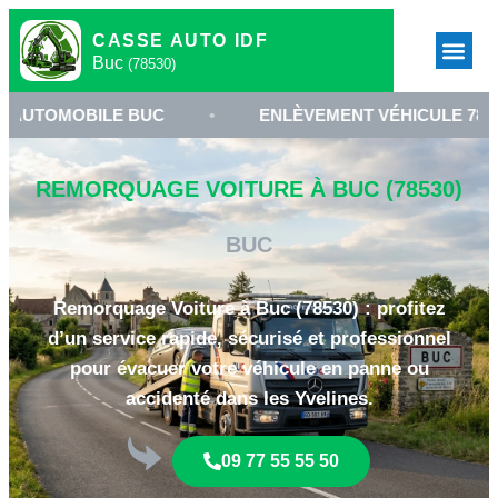
CASSE AUTO IDF
Buc
(78530)
BILE BUC
•
ENLÈVEMENT VÉHICULE 78530
•
REMORQUAGE VOITURE À BUC (78530)
BUC
Remorquage Voiture à Buc (78530) : profitez
d’un service rapide, sécurisé et professionnel
pour évacuer votre véhicule en panne ou
accidenté dans les Yvelines.
09 77 55 55 50