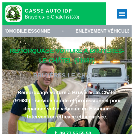
CASSE AUTO IDF
Bruyères-le-Châtel
(91680)
E ESSONNE
•
ENLÈVEMENT VÉHICULE BRUYÈRES-
REMORQUAGE VOITURE À BRUYÈRES-
LE-CHÂTEL (91680)
BRUYÈRES-LE-CHÂTEL
Remorquage Voiture à Bruyères-le-Châtel
(91680) : service rapide et professionnel pour
dépanner votre véhicule en Essonne.
Intervention efficace et sécurisée.
09 77 55 55 50