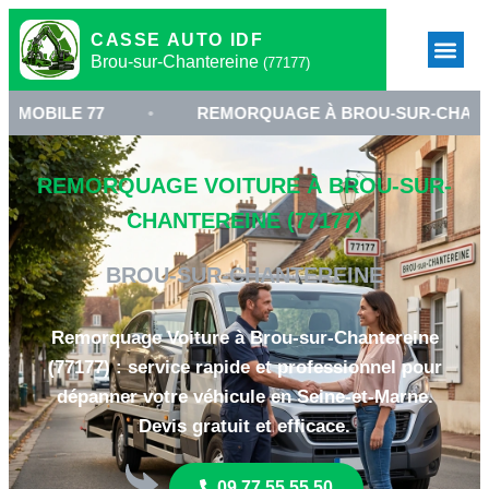
CASSE AUTO IDF
Brou-sur-Chantereine
(77177)
77
•
REMORQUAGE À BROU-SUR-CHANTEREINE
REMORQUAGE VOITURE À BROU-SUR-
CHANTEREINE (77177)
BROU-SUR-CHANTEREINE
Remorquage Voiture à Brou-sur-Chantereine
(77177) : service rapide et professionnel pour
dépanner votre véhicule en Seine-et-Marne.
Devis gratuit et efficace.
09 77 55 55 50