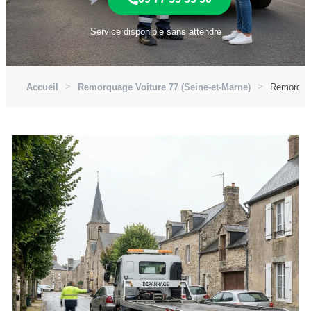
Service disponible sans attendre
Accueil
Remorquage Voiture 77 (Seine-et-Marne)
Remorquag