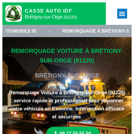
CASSE AUTO IDF
Brétigny-sur-Orge
(91220)
LE 91
•
REMORQUAGE À BRÉTIGNY-SUR-ORGE
REMORQUAGE VOITURE À BRÉTIGNY-
SUR-ORGE (91220)
BRÉTIGNY-SUR-ORGE
Remorquage Voiture à Brétigny-sur-Orge (91220)
: service rapide et professionnel pour dépanner
votre véhicule en Essonne. Intervention efficace
et sécurisée.
09 77 55 55 50