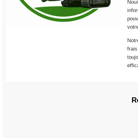
Nous
info
pouv
votr
Notr
frai
touj
effi
R