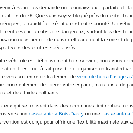
rvenir à Bonnelles demande une connaissance parfaite de la 
 routiers du 78. Que vous soyez bloqué près du centre-bour
phériques, la rapidité d’exécution est notre priorité. Un véhi
dement devenir un obstacle dangereux, surtout lors des heur
nisation nous permet de couvrir efficacement la zone et de 
sport vers des centres spécialisés.
otre véhicule est définitivement hors service, nous vous ori
isation. Il est tout à fait possible d’organiser un transfert v
re vers un centre de traitement de
véhicule hors d’usage à 
et non seulement de libérer votre espace, mais aussi de par
ux et des fluides polluants.
 ceux qui se trouvent dans des communes limitrophes, nou
sons vers une
casse auto à Bois-Darcy
ou une
casse auto à 
tervention est conçu pour offrir une flexibilité maximale aux 