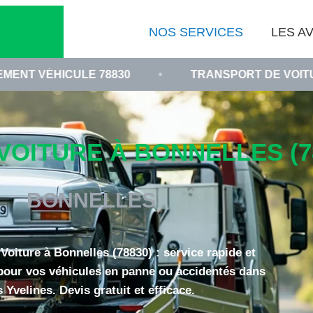
NOS SERVICES
LES AV
E 78830
•
TRANSPORT DE VOITURE EN PANNE 
OITURE À BONNELLES (7
BONNELLES
oiture à Bonnelles (78830) : service rapide et
pour vos véhicules en panne ou accidentés dans
s Yvelines. Devis gratuit et efficace.