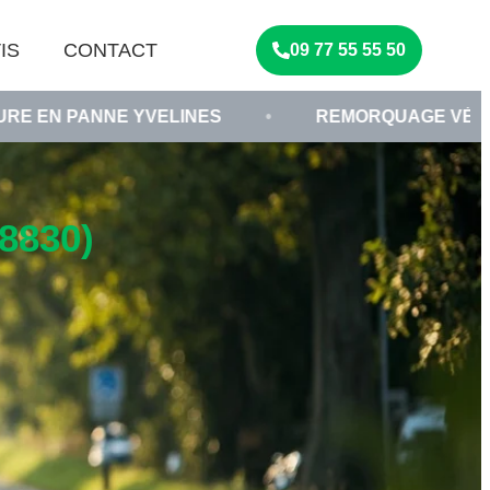
IS
CONTACT
09 77 55 55 50
YVELINES
•
REMORQUAGE VÉHICULE HORS D
8830)