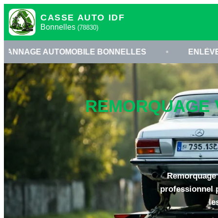
CASSE AUTO IDF
Bonnelles
(78830)
OMOBILE BONNELLES
•
ENLÈVEMENT VÉHICUL
REMORQUAGE V
Remorquage V
professionnel 
le