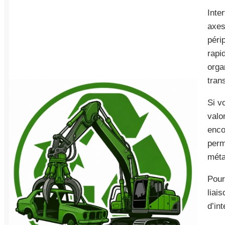
Inte
axes
péri
rapi
orga
tran
Si v
valor
enco
perm
méta
Pour
liai
d’in