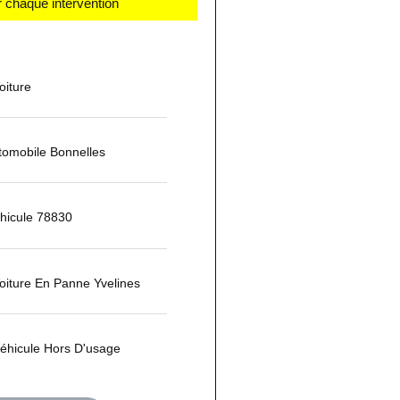
 chaque intervention
iture
omobile Bonnelles
hicule 78830
oiture En Panne Yvelines
hicule Hors D'usage