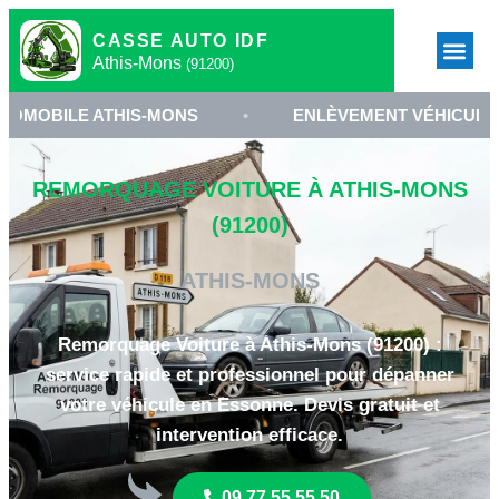
CASSE AUTO IDF
Athis-Mons
(91200)
 ATHIS-MONS
•
ENLÈVEMENT VÉHICULE 91200
REMORQUAGE VOITURE À ATHIS-MONS
(91200)
ATHIS-MONS
Remorquage Voiture à Athis-Mons (91200) :
service rapide et professionnel pour dépanner
votre véhicule en Essonne. Devis gratuit et
intervention efficace.
09 77 55 55 50