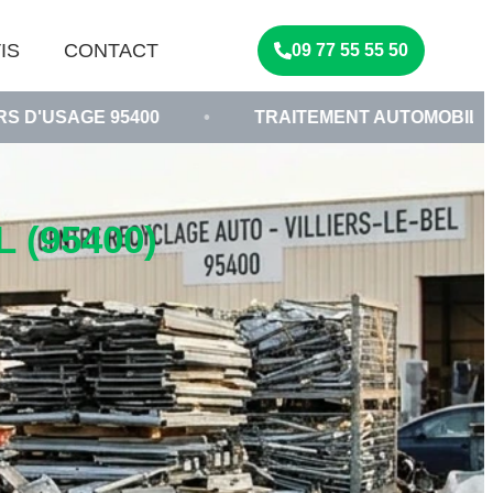
IS
CONTACT
09 77 55 55 50
400
•
TRAITEMENT AUTOMOBILE ÉCOLOGIQUE
 (95400)