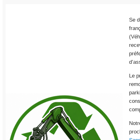
Se d
fran
(Véh
rece
préf
d’as
Le p
remo
park
cons
comp
Notr
proc