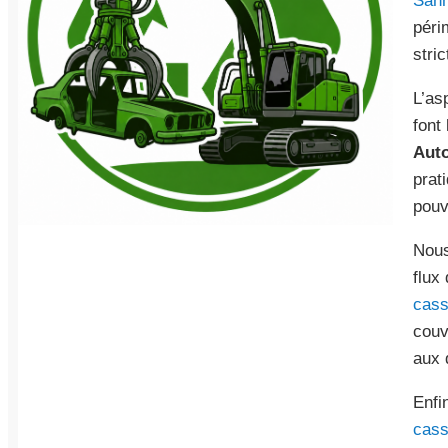
Sann
péri
stric
L’as
font
Aut
prat
pouv
Nous
flux
cass
couv
aux 
Enfi
cass