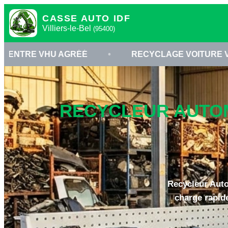
CASSE AUTO IDF
Villiers-le-Bel
(95400)
 AGRÉÉ
•
RECYCLAGE VOITURE VILLIERS-LE-B
RECYCLEUR AUTOMO
Recycleur Autom
charge rapid