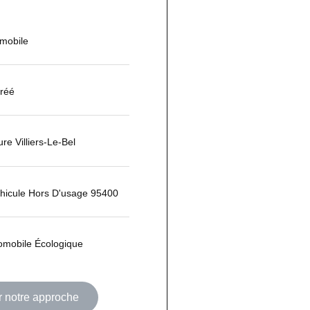
omobile
réé
re Villiers-Le-Bel
hicule Hors D'usage 95400
omobile Écologique
r notre approche