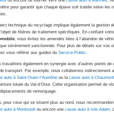
ois
ou encore se tourner vers une
casse auto à Marines
. N
mètre pour garantir que chaque épave soit traitée selon les
tes.
pect technique du recyclage implique également la gestion de
 l’objet de filières de traitement spécifiques. En confiant vot
omobile
, vous évitez les amendes liées à l’abandon de véhic
ique sévèrement sanctionnée. Pour plus de détails sur vos o
ez vous référer aux guides du
Service-Public
.
 travaillons également en synergie avec d’autres points de c
 de transport. Par exemple, nous collaborons indirectement
e auto à Saint-Ouen-l’Aumône
ou la
casse auto à Chaumont
erture totale du Val-d’Oise. Cette organisation permet de réd
déplacements de remorquage.
n, pour ceux qui se situent plus au nord, nous recommandons
e auto à Montsoult
ou encore une
casse auto à Isle-Adam
. 