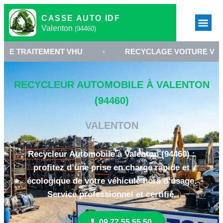
CASSE AUTO IDF
Valenton
(94460)
EMENT VHU
•
RECYCLAGE VOITURE VALENTON
RECYCLEUR AUTOMOBILE À VALENTON
(94460)
VALENTON
Recycleur Automobile à Valenton (94460) :
profitez d’une prise en charge rapide et
écologique de votre véhicule hors d’usage.
Service professionnel et certifié.
09 77 55 55 50