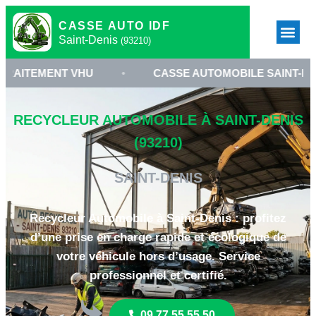
CASSE AUTO IDF
Saint-Denis
(93210)
NT VHU
•
CASSE AUTOMOBILE SAINT-DENIS
•
RECYCLEUR AUTOMOBILE À SAINT-DENIS
(93210)
SAINT-DENIS
Recycleur Automobile à Saint-Denis : profitez
d’une prise en charge rapide et écologique de
votre véhicule hors d’usage. Service
professionnel et certifié.
09 77 55 55 50