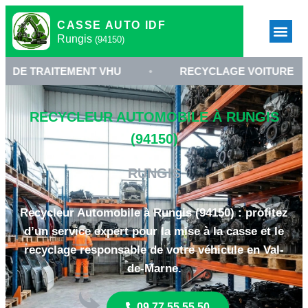
CASSE AUTO IDF
Rungis
(94150)
AITEMENT VHU
•
RECYCLAGE VOITURE RUNGIS 941
RECYCLEUR AUTOMOBILE À RUNGIS
(94150)
RUNGIS
Recycleur Automobile à Rungis (94150) : profitez
d’un service expert pour la mise à la casse et le
recyclage responsable de votre véhicule en Val-
de-Marne.
09 77 55 55 50