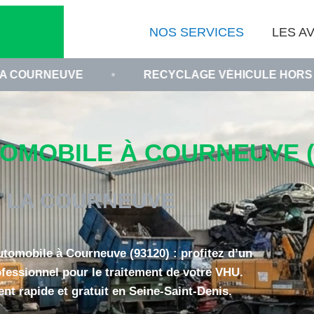
NOS SERVICES
LES AV
•
RECYCLAGE VÉHICULE HORS D'USAGE 9312
OMOBILE À COURNEUVE (
LA COURNEUVE
tomobile à Courneuve (93120) : profitez d’un
ofessionnel pour le traitement de votre VHU.
nt rapide et gratuit en Seine-Saint-Denis.