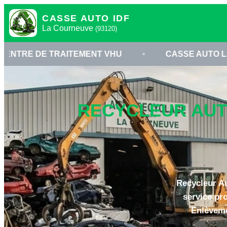
CASSE AUTO IDF
La Courneuve
(93120)
AITEMENT VHU
•
CASSE AUTO LA COURNEUVE
RECYCLEUR AUT
Recycleur Au
service pr
Enlèveme