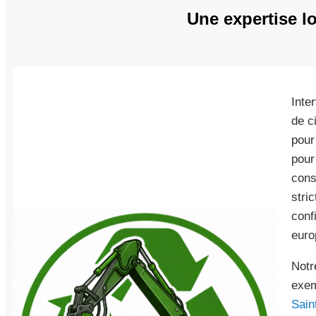
Une expertise lo
Inte
de c
pour
pour
cons
stri
conf
euro
Notr
exem
Sain