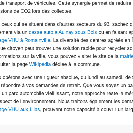
 de transport de véhicules. Cette synergie permet de réduire l
sions de CO2 lors des collectes.
 ceux qui se situent dans d’autres secteurs du 93, sachez q
ement via un
casse auto à Aulnay sous Bois
ou en faisant a
age VHU à Romainville
. La diversité des centres agréés en 
ue citoyen peut trouver une solution rapide pour recycler so
ormations sur la ville, vous pouvez visiter le site de la
mairi
ulter la page
Wikipédia
dédiée à la commune.
 opérons avec une rigueur absolue, du lundi au samedi, de 
 répondre à vos demandes de retrait. Que vous soyez un part
 un parc automobile vieillissant, notre approche reste la mê
espect de l’environnement. Nous traitons également les de
age VHU aux Lilas
, prouvant notre capacité à couvrir un lar