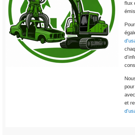
flux
émis
Pour
égal
d’us
chaq
d’inf
cons
Nous
pour
avec
et r
d’us