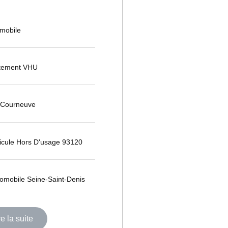
omobile
itement VHU
 Courneuve
icule Hors D'usage 93120
tomobile Seine-Saint-Denis
re la suite