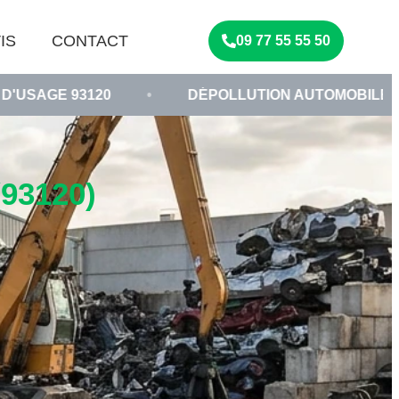
IS
CONTACT
09 77 55 55 50
0
•
DÉPOLLUTION AUTOMOBILE SEINE-SAINT-DE
93120)