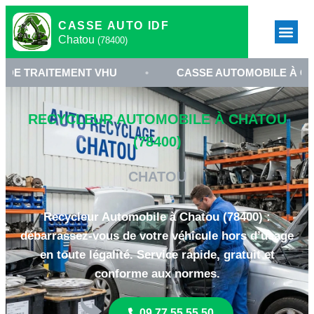
CASSE AUTO IDF
Chatou
(78400)
TEMENT VHU
•
CASSE AUTOMOBILE À CHATOU
RECYCLEUR AUTOMOBILE À CHATOU
(78400)
CHATOU
Recycleur Automobile à Chatou (78400) :
débarrassez-vous de votre véhicule hors d’usage
en toute légalité. Service rapide, gratuit et
conforme aux normes.
09 77 55 55 50