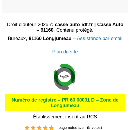
Droit d’auteur 2026 ©
casse-auto-idf.fr | Casse Auto
– 91160
. Contenu protégé.
Bureaux,
91160 Longjumeau
–
Assistance par email
Plan du site
Numéro de registre – PR 60 00031 D – Zone de
Longjumeau
Établissement inscrit au RCS
page notée 5/5 - (5 votes)