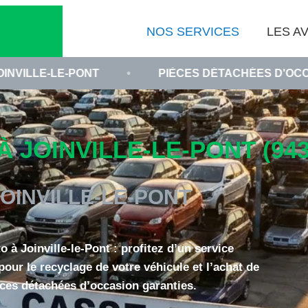
NOS SERVICES
LES AV
ONT
•
PIÈCES DÉTACHÉES D'OCCASION VAL-D
 JOINVILLE-LE-PONT (943
OINVILLE-LE-PONT
 à Joinville-le-Pont : profitez d’un service
pour le recyclage de votre véhicule et l’achat de
ces détachées d’occasion garanties.