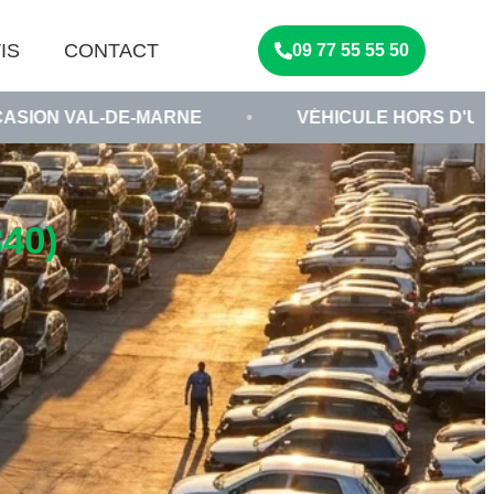
IS
CONTACT
09 77 55 55 50
E-MARNE
•
VÉHICULE HORS D'USAGE VHU
•
40)