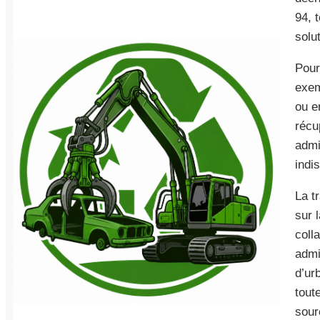
94, 
solut
Pour
exem
ou e
récu
admi
indi
La t
sur 
coll
admi
d’ur
toute
sour