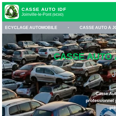
CASSE AUTO IDF
Joinville-le-Pont
(94340)
AUTOMOBILE
•
CASSE AUTO À JOINVILLE-LE-P
CASSE AUTO À
J
Casse Auto
professionnel 
piè