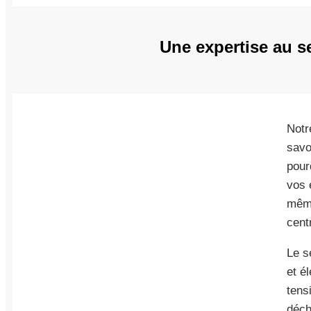
Une expertise au s
Notr
savo
pour
vos 
même
cent
Le s
et é
tens
déch