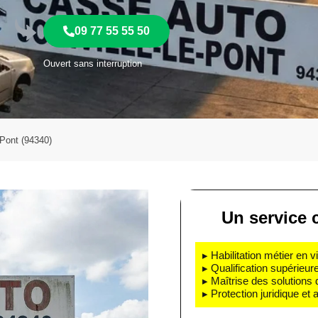
09 77 55 55 50
Ouvert sans interruption
-Pont (94340)
Un service c
▸ Habilitation métier en v
▸ Qualification supérieur
▸ Maîtrise des solutions
▸ Protection juridique et