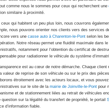
tout comme nous le sommes pour ceux qui recherchent une
ion similaire à proximité.
 ceux qui habitent un peu plus loin, nous couvrons égalemen
ple, nous pouvons orienter nos clients vers des services 
ncore vers une
casse auto à Charenton-le-Pont
selon les be
pération. Notre réseau permet une fluidité maximale dans le
nistratifs, notamment pour l’obtention du certificat de destr
spensable pour radiationner le véhicule du système d’immatri
ransparence est au cœur de notre démarche. Chaque client re
la valeur de reprise de son véhicule ou sur le prix des pièc
aborons étroitement avec les acteurs locaux, et vous pouvez
nistratives sur le site de la
mairie de Joinville-le-Pont
pour m
banisme et de stationnement liées au retrait de véhicules 
 question sur la légalité du transfert de propriété, le portail
S
ce d’information fiable.