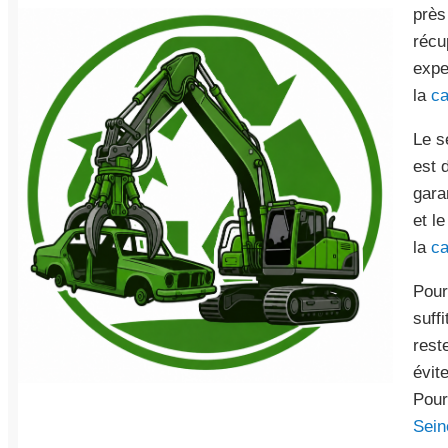
près
récu
expe
la
ca
Le s
est 
gara
et l
la
ca
Pour
suff
reste
évit
Pour
Sein