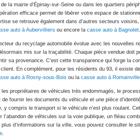
 de la mairie d’Épinay-sur-Seine ou dans les quartiers périp
pération efficace permet de libérer votre espace de station
rtise se retrouve également dans d’autres secteurs voisins
sse auto à Aubervilliers
ou encore la
casse auto à Bagnolet
ecteur du recyclage automobile évolue avec les nouvelles 
désormais mis sur la traçabilité. Chaque pièce vendue doit p
ntir sa provenance. C’est cette transparence qui forge la con
e client. En complément, pour les résidents du 93, il existe 
sse auto à Rosny-sous-Bois
ou la
casse auto à Romainville
 les propriétaires de véhicules très endommagés, le processu
it de fournir les documents du véhicule et une pièce d’identi
, y compris le transport si le véhicule n’est plus roulant. Cet
er l’abandon de véhicules sur la voie publique, un fléau comba
 plus d’informations sur la ville, vous pouvez consulter le si
e
.