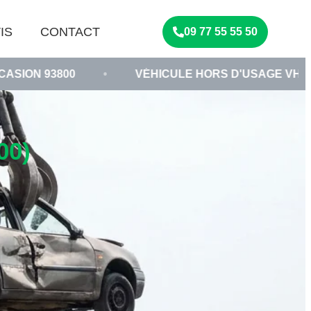
IS
CONTACT
09 77 55 55 50
00
•
VÉHICULE HORS D'USAGE VHU
•
C
00)