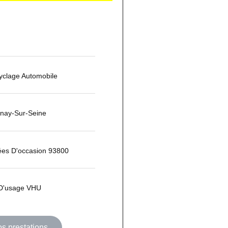
yclage Automobile
inay-Sur-Seine
ées D'occasion 93800
 D'usage VHU
os prestations