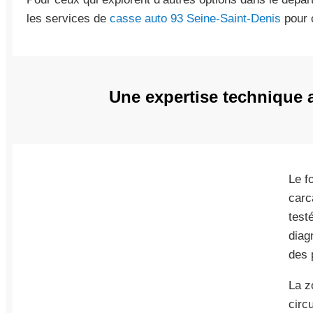
les services de
casse auto 93 Seine-Saint-Denis
pour c
Une expertise technique 
Le f
carc
test
diag
des p
La z
circ