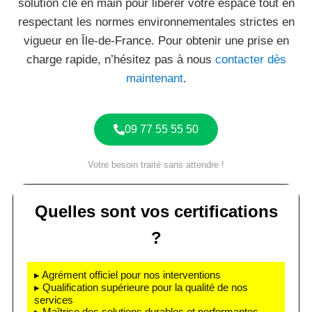
solution clé en main pour libérer votre espace tout en
respectant les normes environnementales strictes en
vigueur en Île-de-France. Pour obtenir une prise en
charge rapide, n’hésitez pas à nous
contacter dès
maintenant
.
09 77 55 55 50
Votre besoin traité sans attendre !
Quelles sont vos certifications
?
▸ Agrément officiel pour nos interventions
▸ Qualification supérieure pour la qualité de nos
services
▸ Maîtrise des solutions durables et performantes