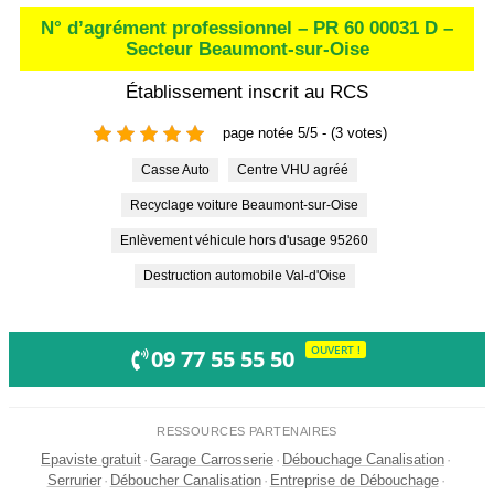
N° d’agrément professionnel – PR 60 00031 D –
Secteur Beaumont-sur-Oise
Établissement inscrit au RCS
page notée 5/5 - (3 votes)
Casse Auto
Centre VHU agréé
Recyclage voiture Beaumont-sur-Oise
Enlèvement véhicule hors d'usage 95260
Destruction automobile Val-d'Oise
OUVERT !
09 77 55 55 50
RESSOURCES PARTENAIRES
Epaviste gratuit
·
Garage Carrosserie
·
Débouchage Canalisation
·
Serrurier
·
Déboucher Canalisation
·
Entreprise de Débouchage
·